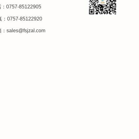
：0757-85122905
：0757-85122920
箱：
sales@fsjzal.com