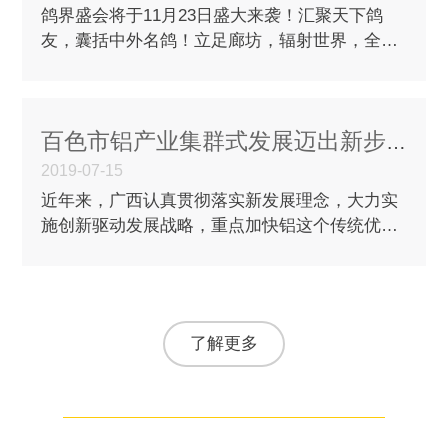
鸽界盛会将于11月23日盛大来袭！汇聚天下鸽
友，囊括中外名鸽！立足廊坊，辐射世界，全球
最大的鸽展，即将于11月23日盛大开幕！最顶尖
的铭鸽，最齐全的商品，最庞大的人气…
百色市铝产业集群式发展迈出新步伐
2019-07-15
近年来，广西认真贯彻落实新发展理念，大力实
施创新驱动发展战略，重点加快铝这个传统优势
产业“二次创业”，着力拉长产业链、做精深加
工、提升附加值、提高科技含量，形…
了解更多