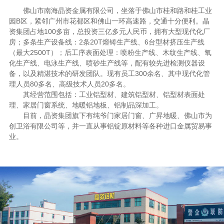
佛山市南海晶资金属有限公司，坐落于佛山市桂和路和桂工业
园B区，紧邻广州市花都区和佛山一环高速路，交通十分便利。晶
资集团占地100多亩，总投资三亿多元人民币，拥有大型现代化厂
房；多条生产设备线：2条20T熔铸生产线、6台型材挤压生产线
（最大2500T）；后工序表面处理：喷粉生产线、木纹生产线、氧
化生产线、电泳生产线、喷砂生产线等，配有较先进检测仪器设
备，以及精湛技术的研发团队。现有员工300余名、其中现代化管
理人员80多名、高级技术人员20多名。
其经营范围包括：工业铝型材、建筑铝型材、铝型材表面处
理、家居门窗系统、地暖铝地板、铝制品深加工。
目前，晶资集团旗下有纯爷门家居门窗、广昇地暖、佛山市为
创卫浴有限公司等，并一直从事铝锭原材料等各种进口金属贸易事
业。